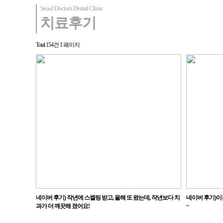
Seoul Doctor's Dental Clinic
치료후기
Total 154건
1 페이지
네이버 후기) 작년에 스켈링 받고, 올해 또 왔는데, 작년보다 치
네이버 후기)
~
과가 더 깨끗해 졌어요!