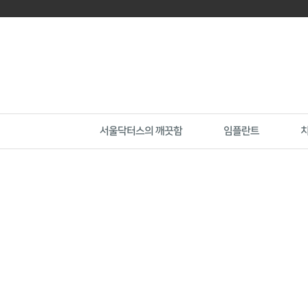
서울닥터스의 깨끗함
임플란트
감염 관리 시스템
깨끗한 치과
네비게이션 임플란트
엠