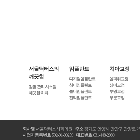
최고의 의료
서
서울닥터스의
임플란트
치아교정
깨끗함
디지털임플란트
엠파워교정
심미임플란트
심미교정
감염 관리 시스템
틀니임플란트
투명교정
깨끗한 치과
전악임플란트
부분교정
회사명
서울닥터스치과의원
주소
경기도 안양시 만안구 안양로 25
사업자등록번호
592-91-00259
대표번호
031-448-2080