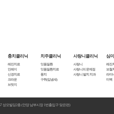
진과 최고의 시설로 고객님께 최선을
울닥터스치과는 친절, 성실, 책임, 실력을 바탕으로 운영됩
충치클리닉
치주클리닉
사랑니클리닉
심
레진치료
잇몸질환
사랑니
레진
인레이
잇몸질환치료
사랑니의 문제점
보철
신경치료
풍치
사랑니 발치 치과
라미
크라운
구취(입냄새)
미백
브릿지
7 성모빌딩2층 (안양 남부시장 1번출입구 맞은편)