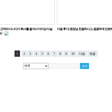
사 근처라 다니다가 회사를 옮겨서 더이상 다닐
다음 후기) 원장님 친절하시고, 꼼꼼하게 진료
요~
1
2
3
4
5
6
7
8
9
10
다음
맨끝