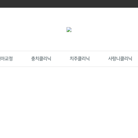
치아교정
충치클리닉
치주클리닉
사랑니클리닉
심미임플란트
틀니임플란트
전악임플란트
파워교정
투명교정
부분교정
레진치료
인레이
신경치료
크라운
잇몸질환
잇몸질환치료