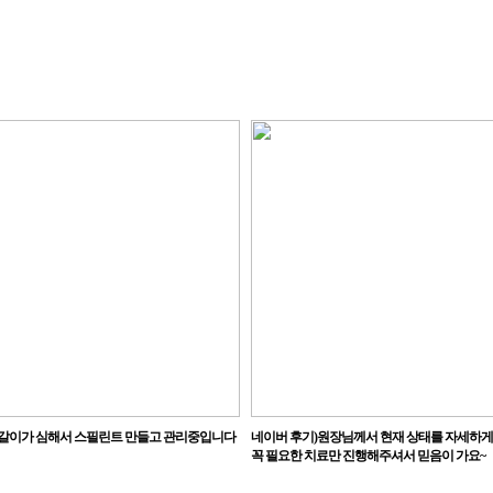
사랑니
사랑니의 문제점
사랑니 발치 치
레진치아성형
보철치아성형
병원 내부 사진
닥터스이야기
이갈이가 심해서 스필린트 만들고 관리중입니다
네이버 후기)원장님께서 현재 상태를 자세하
꼭 필요한 치료만 진행해주셔서 믿음이 가요~