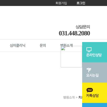
회원가입
로그인
상담문의
031.448.2080
심미클리닉
문의
병원소개
브릿지
병원소개 ＞
치료후기
풍치
구취(입냄새)