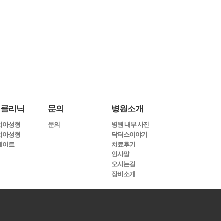
 다하겠습니다
니다
미클리닉
문의
병원소개
치아성형
문의
병원 내부 사진
치아성형
닥터스이야기
네이트
치료후기
인사말
오시는길
장비소개