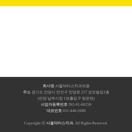
회사명
서울닥터스치과의원
주소
경기도 안양시 만안구 안양로 257 성모빌딩2층
(안양 남부시장 1번출입구 맞은편)
사업자등록번호
592-91-00259
대표번호
031-448-2080
Copyright ⓒ
서울닥터스치과.
All Rights Reserved.