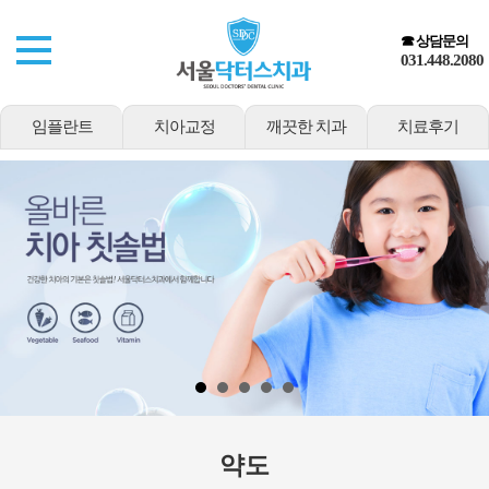
☎ 상담문의
031.448.2080
임플란트
치아교정
깨끗한 치과
치료후기
약도